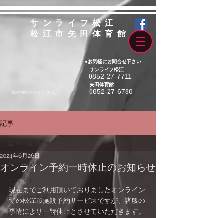
サンライフ松江
松江市矢田体育館
●お気軽にお問合せ下さい
サンライフ松江
0852-27-7711
矢田体育館
0852-27-6788
個人情報の取り扱いについて
記事
全ての記事
2024年6月26日
全ての記事
オンライン予約一時休止のお知らせ
イベント
現在までご利用頂いておりましたオンライン
日々の出来事
での松江市施設予約サービスですが、諸般の
事情により一時休止とさせていただきます。
施設からのお知らせ